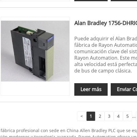
Alan Bradley 1756-DHRI
Puede adquirir el Alan Brad
fábrica de Rayon Automatio
comunicación clave del sist
Rayon Automation. Este mo
alta velocidad está perfec
de bus de campo clásica.
Leer más
Enviar C
<
1
2
3
4
5
...
fábrica profesional con sede en China Allen Bradley PLC que se es
cción modernos y tecnología avanzada, Rayon Automation ofrece u