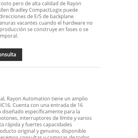
osto pero de alta calidad de Rayon
Allen Bradley CompactLogix puede
direcciones de E/S de backplane
ranuras vacantes cuando el hardware no
e producción se construye en fases o se
emporal.
onsulta
l, Rayon Automation tiene un amplio
-IC16. Cuenta con una entrada de 16
á diseñado específicamente para la
otones, interruptores de límite y varios
a rápida y fuertes capacidades
roducto original y genuino, disponible
adecemos consultas y compras de todos