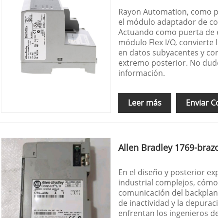
Rayon Automation, como pr
el módulo adaptador de comu
Actuando como puerta de en
módulo Flex I/O, convierte 
en datos subyacentes y con
extremo posterior. No dud
información.
Leer más
Enviar C
Allen Bradley 1769-braz
En el diseño y posterior e
industrial complejos, cómo 
comunicación del backplane
de inactividad y la depurac
enfrentan los ingenieros de