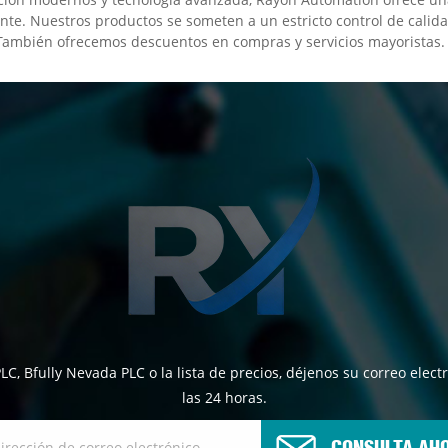
iente. Nuestros productos se someten a un estricto control de calida
 También ofrecemos descuentos en compras y servicios mayoristas.
PLC, Bfully Nevada PLC o la lista de precios, déjenos su correo el
las 24 horas.
CONSULTA AH