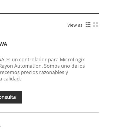
View as
AWA
WA es un controlador para MicroLogix
 Rayon Automation. Somos uno de los
frecemos precios razonables y
a calidad.
onsulta
T