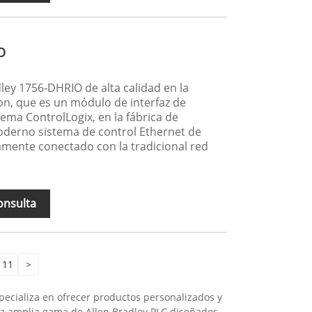
O
ley 1756-DHRIO de alta calidad en la
n, que es un módulo de interfaz de
ema ControlLogix, en la fábrica de
derno sistema de control Ethernet de
tamente conectado con la tradicional red
onsulta
11
>
pecializa en ofrecer productos personalizados y
na amplia gama de Allen Bradley PLC diseñados