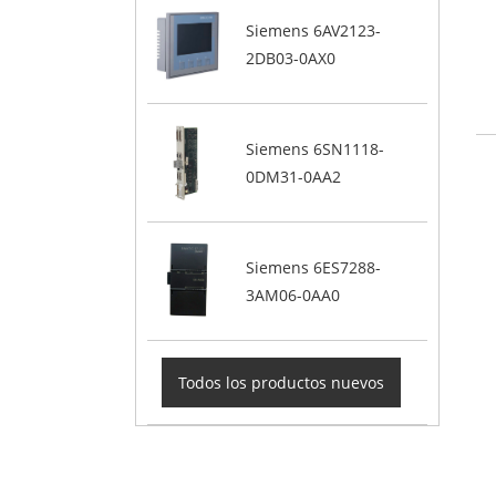
Siemens 6AV2123-
2DB03-0AX0
Siemens 6SN1118-
0DM31-0AA2
Siemens 6ES7288-
3AM06-0AA0
Todos los productos nuevos