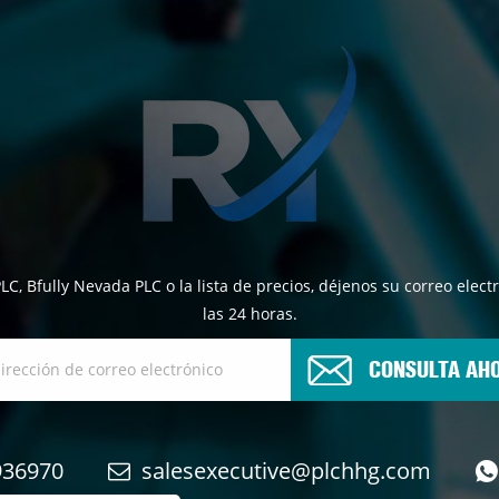
PLC, Bfully Nevada PLC o la lista de precios, déjenos su correo el
las 24 horas.
CONSULTA AH
936970
salesexecutive@plchhg.com