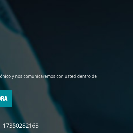
ectrónico y nos comunicaremos con usted dentro de
ORA
17350282163