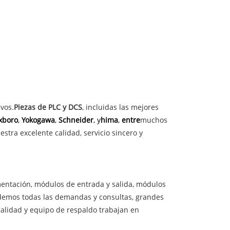
vos.
Piezas de PLC y DCS
, incluidas las mejores
xboro
,
Yokogawa
,
Schneider
, y
hima
,
entre
muchos
tra excelente calidad, servicio sincero y
entación, módulos de entrada y salida, módulos
endemos todas las demandas y consultas, grandes
alidad y equipo de respaldo trabajan en