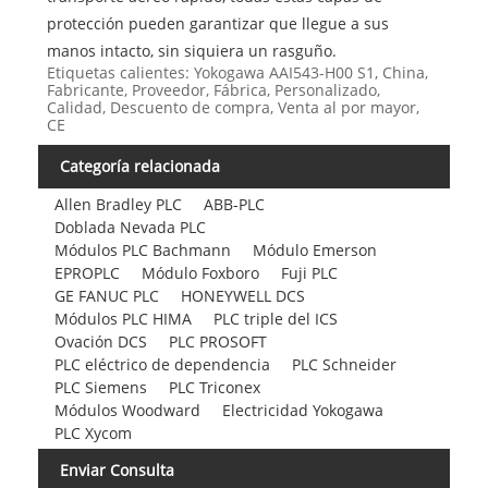
protección pueden garantizar que llegue a sus
manos intacto, sin siquiera un rasguño.
Etiquetas calientes: Yokogawa AAI543-H00 S1, China,
Fabricante, Proveedor, Fábrica, Personalizado,
Calidad, Descuento de compra, Venta al por mayor,
CE
Categoría relacionada
Allen Bradley PLC
ABB-PLC
Doblada Nevada PLC
Módulos PLC Bachmann
Módulo Emerson
EPROPLC
Módulo Foxboro
Fuji PLC
GE FANUC PLC
HONEYWELL DCS
Módulos PLC HIMA
PLC triple del ICS
Ovación DCS
PLC PROSOFT
PLC eléctrico de dependencia
PLC Schneider
PLC Siemens
PLC Triconex
Módulos Woodward
Electricidad Yokogawa
PLC Xycom
Enviar Consulta