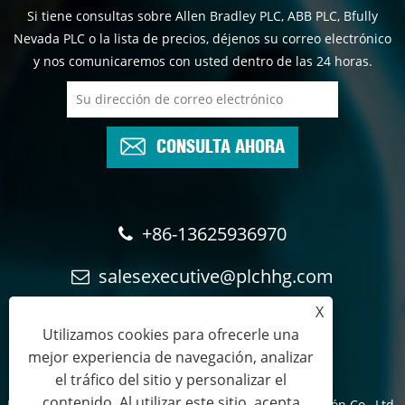
Si tiene consultas sobre Allen Bradley PLC, ABB PLC, Bfully
Nevada PLC o la lista de precios, déjenos su correo electrónico
y nos comunicaremos con usted dentro de las 24 horas.
CONSULTA AHORA
+86-13625936970
salesexecutive@plchhg.com
X
17350282163
Utilizamos cookies para ofrecerle una
mejor experiencia de navegación, analizar
el tráfico del sitio y personalizar el
contenido. Al utilizar este sitio, acepta
Derechos de autor © 2024
Tecnología de automatización Co., Ltd.