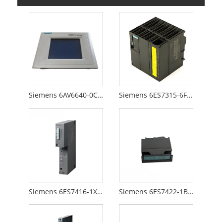
Siemens 6AV6640-0CA01-0AX0
Siemens 6ES7315-6FF00-0AB0
Siemens 6ES7416-1XJ01-0AB0
Siemens 6ES7422-1BL00-0AA0