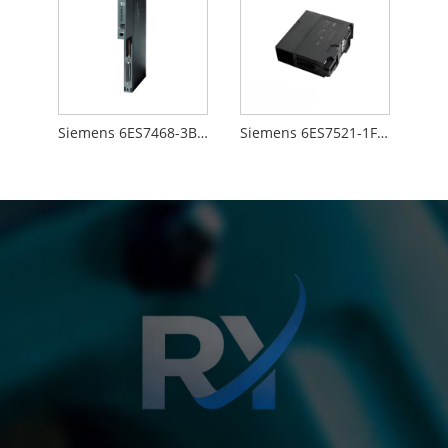
Siemens 6ES7468-3BB50-0AA0
Siemens 6ES7521-1FH00-0AA0