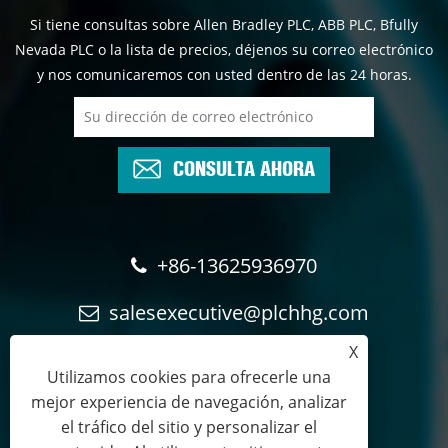
Si tiene consultas sobre Allen Bradley PLC, ABB PLC, Bfully
Nevada PLC o la lista de precios, déjenos su correo electrónico
y nos comunicaremos con usted dentro de las 24 horas.
CONSULTA AHORA
+86-13625936970
salesexecutive@plchhg.com
X
17350282163
Utilizamos cookies para ofrecerle una
mejor experiencia de navegación, analizar
el tráfico del sitio y personalizar el