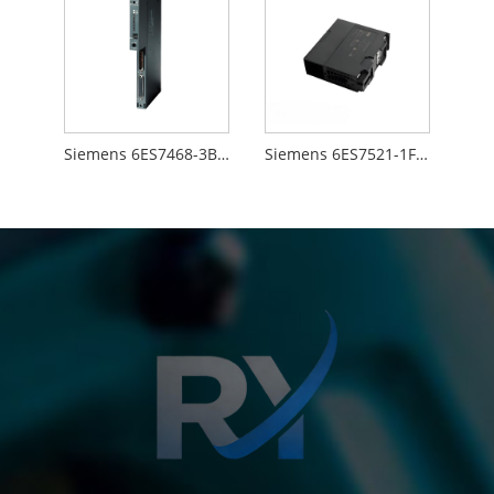
Siemens 6ES7468-3BB50-0AA0
Siemens 6ES7521-1FH00-0AA0