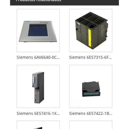
Siemens 6AV6640-0CA01-0AX0
Siemens 6ES7315-6FF00-0AB0
Siemens 6ES7416-1XJ01-0AB0
Siemens 6ES7422-1BL00-0AA0