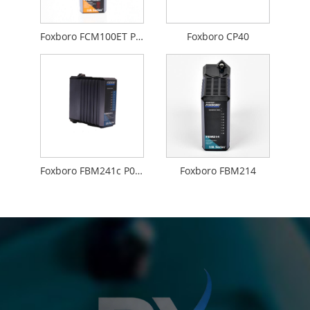
Foxboro FCM100ET P0926GS
Foxboro CP40
Foxboro FBM241c P0914WM
Foxboro FBM214