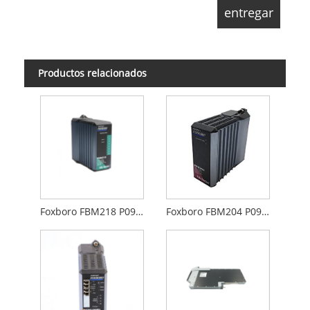
Productos relacionados
Foxboro FBM218 P0922VW
Foxboro FBM204 P0914SY