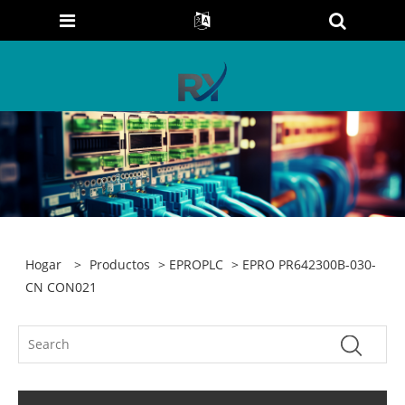
Hogar
>
Productos
>
EPROPLC
> EPRO PR642300B-030-
CN CON021