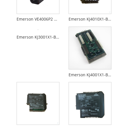
Emerson VE4006P2 KJ3241X1-BA1
Emerson KJ4010X1-BG1 12P0830X062
Emerson KJ3001X1-BC1
Emerson KJ4001X1-BA2