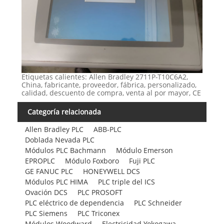
Etiquetas calientes: Allen Bradley 2711P-T10C6A2,
China, fabricante, proveedor, fábrica, personalizado,
calidad, descuento de compra, venta al por mayor, CE
Categoría relacionada
Allen Bradley PLC
ABB-PLC
Doblada Nevada PLC
Módulos PLC Bachmann
Módulo Emerson
EPROPLC
Módulo Foxboro
Fuji PLC
GE FANUC PLC
HONEYWELL DCS
Módulos PLC HIMA
PLC triple del ICS
Ovación DCS
PLC PROSOFT
PLC eléctrico de dependencia
PLC Schneider
PLC Siemens
PLC Triconex
Módulos Woodward
Electricidad Yokogawa