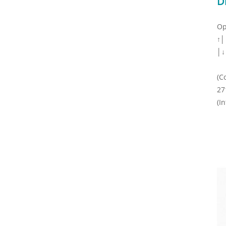
D
Op
↑│
│↓
(C
27
(I