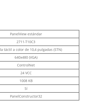
PanelView estándar
2711-T10C3
la táctil a color de 10,4 pulgadas (STN)
640x480 (VGA)
ControlNet
24 VCC
1008 KB
Sí
PanelConstructor32