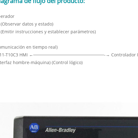
iagrama de flujo del producto:
erador
 (Observar datos y estado)
 (Emitir instrucciones y establecer parámetros)
omunicación en tiempo real)
11-T10C3 HMI ←───────────────────────-→ Controlador 
nterfaz hombre-máquina) (Control lógico)