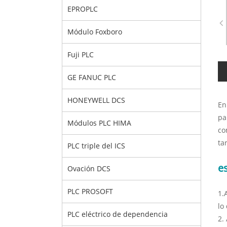
EPROPLC
Módulo Foxboro
Fuji PLC
GE FANUC PLC
HONEYWELL DCS
En
pa
Módulos PLC HIMA
co
ta
PLC triple del ICS
e
Ovación DCS
PLC PROSOFT
1.
lo
PLC eléctrico de dependencia
2.