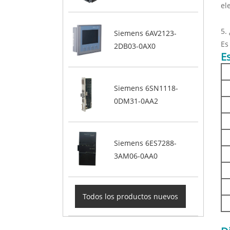
el
5.
Siemens 6AV2123-
Es
2DB03-0AX0
E
Siemens 6SN1118-
0DM31-0AA2
Siemens 6ES7288-
3AM06-0AA0
Todos los productos nuevos