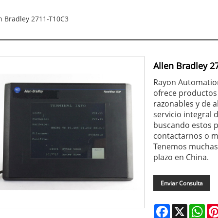
n Bradley 2711-T10C3
Allen Bradley 2
Rayon Automation
ofrece productos 
razonables y de a
servicio integral 
buscando estos 
contactarnos o ma
Tenemos muchas g
plazo en China.
Enviar Consulta
Facebook
X
Wha