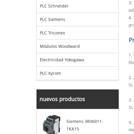
3.
PLC Schneider
ad
4.
PLC Siemens
pr
PLC Triconex
P
Módulos Woodward
1.
Electricidad Yokogawa
Di
PLC Xycom
2.
Sí
nuevos productos
3.
Sí
Siemens 3RV6011-
4.
1KA15
Ha