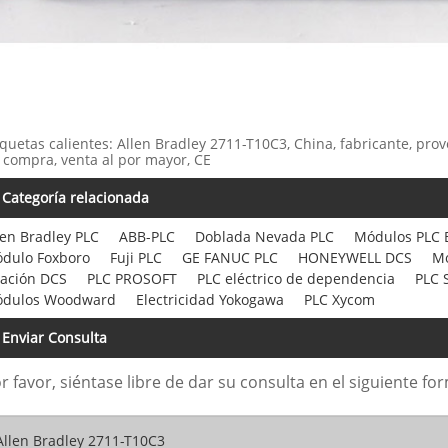
iquetas calientes: Allen Bradley 2711-T10C3, China, fabricante, prov
 compra, venta al por mayor, CE
Categoría relacionada
len Bradley PLC
ABB-PLC
Doblada Nevada PLC
Módulos PLC
dulo Foxboro
Fuji PLC
GE FANUC PLC
HONEYWELL DCS
Mó
ación DCS
PLC PROSOFT
PLC eléctrico de dependencia
PLC 
dulos Woodward
Electricidad Yokogawa
PLC Xycom
Enviar Consulta
r favor, siéntase libre de dar su consulta en el siguiente 